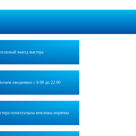
сплатный выезд мастера
ботаем ежедневно с 8.00 до 22.00
стера пунктуальны вежливы опрятны