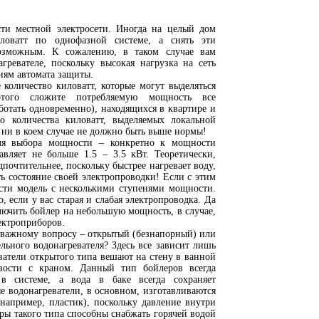
ти местной электросети. Иногда на целый дом
иловатт по однофазной системе, а снять эти
возможным. К сожалению, в таком случае вам
ревателе, поскольку высокая нагрузка на сеть
иям автомата защиты.
 количество киловатт, которые могут выделяться
этого сложите потребляемую мощность все
ботать одновременно), находящихся в квартире и
о количества киловатт, выделяемых локальной
 ни в коем случае не должно быть выше нормы!
ля выбора мощности – конкретно к мощности
авляет не больше 1.5 – 3.5 кВт. Теоретически,
почтительнее, поскольку быстрее нагревает воду,
ть состояние своей электропроводки! Если с этим
сти модель с несколькими ступенями мощности.
, если у вас старая и слабая электропроводка. Да
лючить бойлер на небольшую мощность, в случае,
ектроприборов.
 важному вопросу – открытый (безнапорный) или
льного водонагревателя? Здесь все зависит лишь
ватели открытого типа вешают на стену в ванной
изости с краном. Данный тип бойлеров всегда
в системе, а вода в баке всегда сохраняет
е водонагреватели, в основном, изготавливаются
например, пластик), поскольку давление внутри
еры такого типа способны снабжать горячей водой