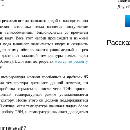
Zanuss
 –
Друго
ревателя всегда заполнен водой и находится под
ения источника тепла начнется поступление
ый теплообменник. Теплоноситель со временем
ак воду. Весь этот нагрев происходит в нижней
Расска
ая вода начинает подниматься вверх и создавать
аря этому обеспечивается равномерный нагрев
 достигнет заданной температуры только через
объема). Если вам потребуется
мастер по ремонту
у.
 температура может колебаться в пределах 85
а температура достигает данной отметки, то
тройства термостата, после чего ТЭН просто-
лаемый температурный режим устанавливается
гулятору. После этого он должен поддерживаться
В случае, если температура начинает падать более
в роботу ТЭН, и температура начинает доводиться
опительный?