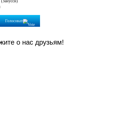
i (Занусси)
й
Голосовать
жите о нас друзьям!