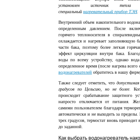
установлен источник тепла
специальный
нагревательный прибор ТЭН
.
Внутренний объем накопительного водонаг
определенным давлением. После включ
горячего теплоносителя в спиралевидн
охлаждается и нагревает заполняющую б
части бака, поэтому более легкая горяч
эффект циркуляции внутри бака. Благод
воды по всему устройству, однако вода
определенное время (после нагрева всего 
водонагревателей
обратитесь в нашу фирм
Также следует отметить, что
допустимая
градусов по Цельсию, но не более.
Когд
происходит срабатывание защитного ус
напросто отключается от питания. Же
самими пользователем благодаря терморе
автоматически и не выходить за пределы. 
трех градусов, термостат вновь приводит 
до заданной.
Как выбрать водонагреватель нак