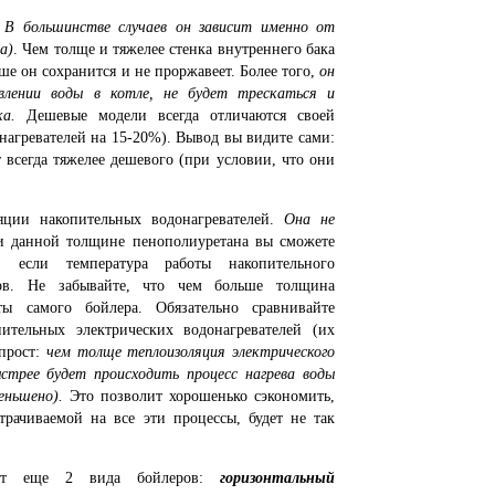
.
В большинстве случаев он зависит именно от
а)
. Чем толще и тяжелее стенка внутреннего бака
ше он сохранится и не проржавеет. Более того,
он
влении воды в котле, не будет трескаться и
а.
Дешевые модели всегда отличаются своей
онагревателей на 15-20%). Вывод вы видите сами:
 всегда тяжелее дешевого (при условии, что они
яции накопительных водонагревателей.
Она не
и данной толщине пенополиуретана вы сможете
, если температура работы накопительного
сов. Не забывайте, что чем больше толщина
ы самого бойлера. Обязательно сравнивайте
тельных электрических водонагревателей (их
прост:
чем толще теплоизоляция электрического
ыстрее будет происходить процесс нагрева воды
еньшено).
Это позволит хорошенько сэкономить,
атрачиваемой на все эти процессы, будет не так
вует еще 2 вида бойлеров:
горизонтальный