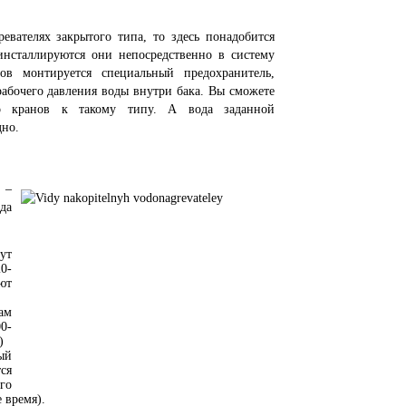
евателях закрытого типа, то здесь понадобится
 инсталлируются они непосредственно в систему
ов монтируется специальный предохранитель,
абочего давления воды внутри бака. Вы сможете
во кранов к такому типу. А вода заданной
дно.
 –
да
ут
0-
ют
ам
0-
)
ый
ся
го
 время).