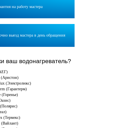
рантия на работу мастера
очно выезд мастера в день обращения
ки ваш водонагреватель?
АЕГ)
n (Аристон)
olux (Электролюкс)
erm (Гарантерм)
e (Горенье)
Оазис)
 (Полярис)
еал)
x (Термекс)
t (Вайлант)