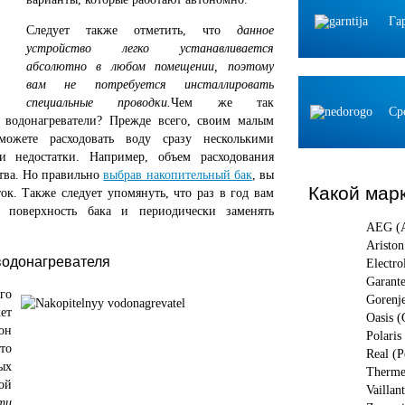
Га
Следует также отметить, что
данное
устройство легко устанавливается
абсолютно в любом помещении, поэтому
вам не потребуется инсталлировать
специальные проводки.
Чем же так
Ср
 водонагреватели? Прежде всего, своим малым
можете расходовать воду сразу несколькими
и недостатки. Например, объем расходования
ства. Но правильно
выбрав накопительный бак
, вы
Какой мар
ок. Также следует упомянуть, что раз в год вам
 поверхность бака и периодически заменять
AEG (
Aristo
водонагревателя
Electr
Garant
го
Gorenj
ет
Oasis (
он
Polaris
то
Real (Р
ых
Therme
ой
Vaillan
ти