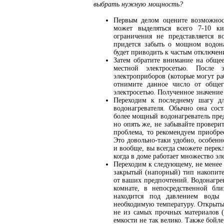
выбрать нужную мощность?
Первым делом оцените возможнос
может выделяться всего 7-10 к
ограничения не представляется 
придется забыть о мощном водонаг
будет приводить к частым отключен
Затем обратите внимание на общее
местной электросетью. После 
электроприборов (которые могут ра
отнимите данное число от общег
электросетью. Полученное значение
Переходим к последнему шагу д
водонагревателя. Обычно она сост
более мощный водонагреватель пред
но опять же, не забывайте провери
проблема, то рекомендуем приобре
Это довольно-таки удобно, особенно
и вообще, вы всегда сможете перек
когда в доме работает множество эл
Переходим к следующему, не менее
закрытый (напорный) тип накопите
от ваших предпочтений. Водонагре
комнате, в непосредственной бл
находится под давлением воды 
необходимую температуру. Открыты
не из самых прочных материалов (
емкости не так велико. Также бойл